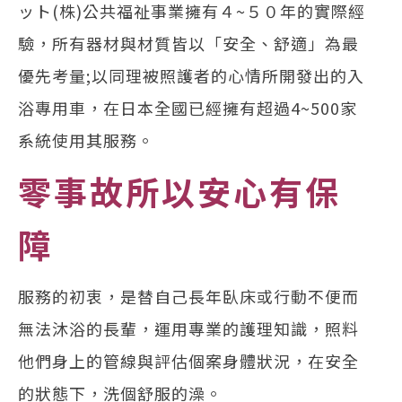
ット(株)公共福祉事業擁有４~５０年的實際經
驗，所有器材與材質皆以「安全、舒適」為最
優先考量;以同理被照護者的心情所開發出的入
浴專用車，在日本全國已經擁有超過4~500家
系統使用其服務。
零事故所以安心有保
障
服務的初衷，是替自己長年臥床或行動不便而
無法沐浴的長輩，運用專業的護理知識，照料
他們身上的管線與評估個案身體狀況，在安全
的狀態下，洗個舒服的澡。